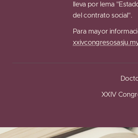
lleva por lema "Esta
del contrato social".
Para mayor informaci
xxivcongresosasju.my
Docto
XXIV Congre