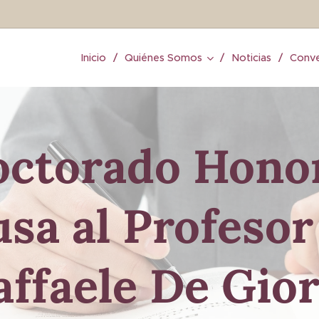
Inicio
Quiénes Somos
Noticias
Conve
ctorado Hono
sa al Profesor
affaele De Gior