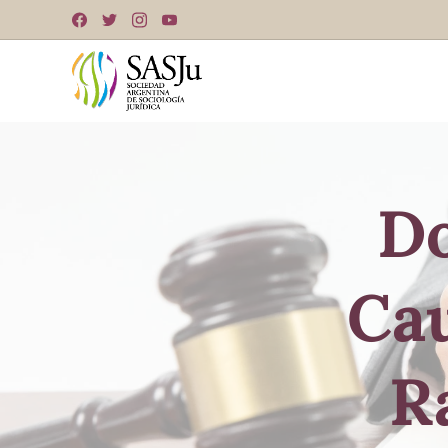
Do
Cau
R