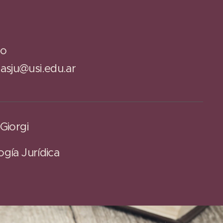
so
asju@usi.edu.ar
Giorgi
gía Jurídica